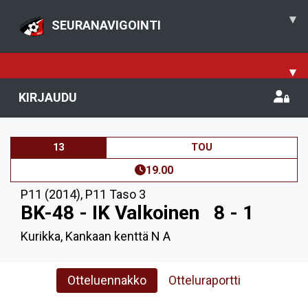
▾
SEURANAVIGOINTI
▾
KIRJAUDU
13
TOU
19.00
P11 (2014)
,
P11 Taso 3
BK-48 - IK Valkoinen
8 - 1
Kurikka, Kankaan kenttä N A
Otteluennakko
Otteluraportti