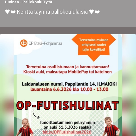
Uutinen
-
Pallokoulu Tytöt
🖤❤️ Kenttä täynnä pallokoululaisia 🖤❤️