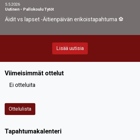
5.5.2026
Uutinen
-
Pallokoulu Tytöt
Äidit vs lapset -Äitienpäivän erikoistapahtuma ⚽️
Lisää uutisia
Viimeisimmät ottelut
Ei otteluita
Ottelulista
Tapahtumakalenteri