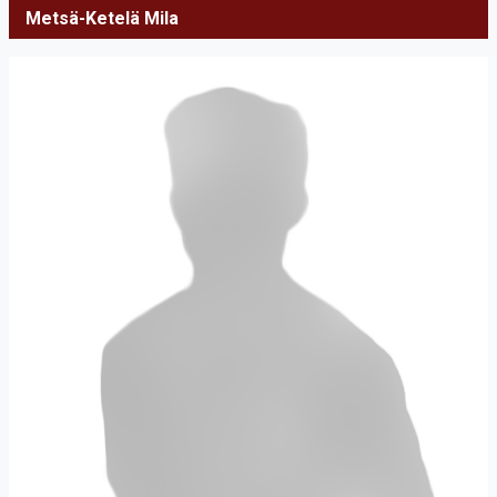
Metsä-Ketelä Mila