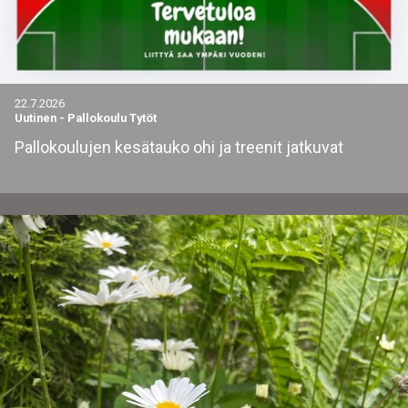
22.7.2026
Uutinen
-
Pallokoulu Tytöt
Pallokoulujen kesätauko ohi ja treenit jatkuvat