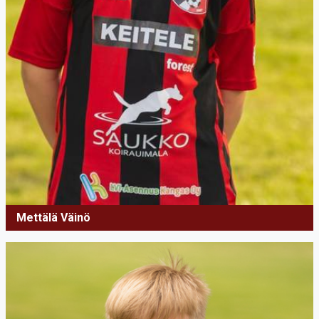
Mettälä Väinö