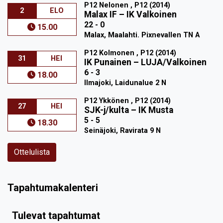
P12 Nelonen , P12 (2014)
2
ELO
Malax IF
–
IK Valkoinen
22 - 0
15.00
Malax, Maalahti. Pixnevallen TN A
P12 Kolmonen , P12 (2014)
31
HEI
IK Punainen
–
LUJA/Valkoinen
6 - 3
18.00
Ilmajoki, Laidunalue 2 N
P12 Ykkönen , P12 (2014)
27
HEI
SJK-j/kulta
–
IK Musta
5 - 5
18.30
Seinäjoki, Ravirata 9 N
Ottelulista
Tapahtumakalenteri
Tulevat tapahtumat