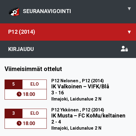
▾
SEURANAVIGOINTI
P12 (2014)
▾
KIRJAUDU
Viimeisimmät ottelut
P12 Nelonen , P12 (2014)
5
ELO
IK Valkoinen
–
VIFK/Blå
3 - 16
18.00
Ilmajoki, Laidunalue 2 N
P12 Ykkönen , P12 (2014)
3
ELO
IK Musta
–
FC KoMu/keltainen
2 - 4
18.00
Ilmajoki, Laidunalue 2 N