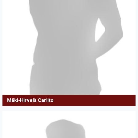
Mäki-Hirvelä Carlito