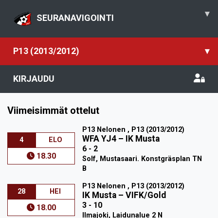
▾
SEURANAVIGOINTI
P13 (2013/2012)
▾
KIRJAUDU
Viimeisimmät ottelut
P13 Nelonen , P13 (2013/2012)
WFA YJ4
–
IK Musta
4
ELO
6 - 2
18.30
Solf, Mustasaari. Konstgräsplan TN
B
P13 Nelonen , P13 (2013/2012)
28
HEI
IK Musta
–
VIFK/Gold
3 - 10
18.00
Ilmajoki, Laidunalue 2 N