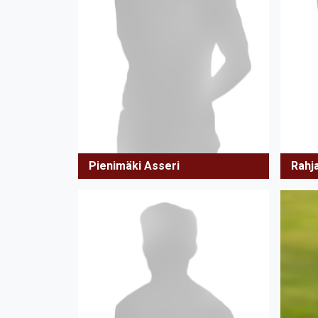
Pienimäki Asseri
Rahj