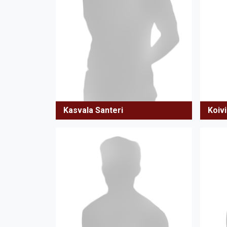
Kasvala Santeri
Koivi