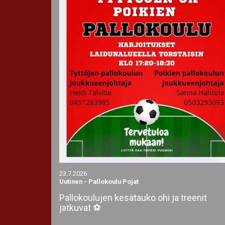
23.7.2026
Uutinen
-
Pallokoulu Pojat
Pallokoulujen kesätauko ohi ja treenit
jatkuvat ⚽