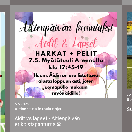
22
Uu
5.5.2026
Su
Uutinen
-
Pallokoulu Pojat
Äidit vs lapset - Äitienpäivän
erikoistapahtuma ⚽