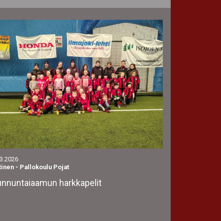
.3.2026
tinen
-
Pallokoulu Pojat
nnuntaiaamun harkkapelit