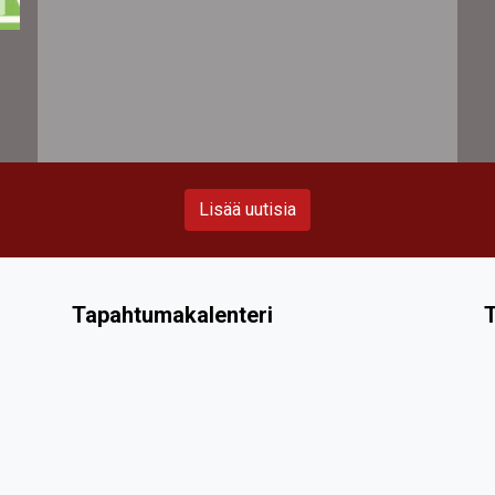
Lisää uutisia
Tapahtumakalenteri
T