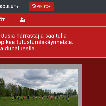
Arkisto
▾
OKOULUT
▾
ÖT
Uusia harrastajia saa tulla
pikaa tutustumiskäynneistä.
laidunalueella.