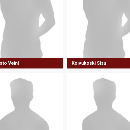
sto Veini
Koivukoski Sisu