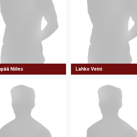
pää Niiles
Lahko Veini