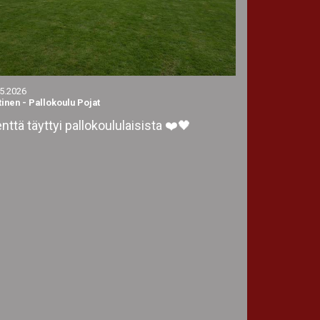
.5.2026
tinen
-
Pallokoulu Pojat
nttä täyttyi pallokoululaisista ❤️🖤