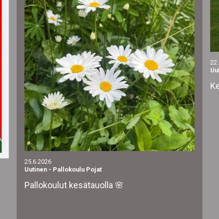
22
Uu
Ke
25.6.2026
Uutinen
-
Pallokoulu Pojat
Pallokoulut kesätauolla 🌸