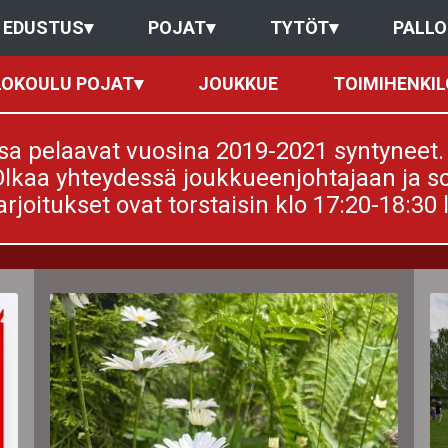
EDUSTUS
▾
POJAT
▾
TYTÖT
▾
PALL
LOKOULU POJAT
▾
JOUKKUE
TOIMIHENKIL
sa pelaavat vuosina 2019-2021 syntyneet. 
lkaa yhteydessä joukkueenjohtajaan ja so
rjoitukset ovat torstaisin klo 17:20-18:30 