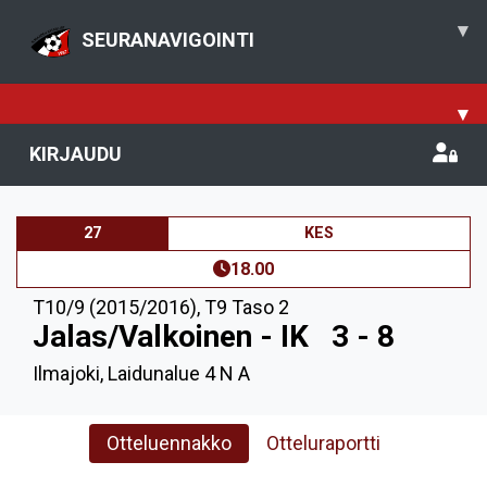
▾
SEURANAVIGOINTI
▾
KIRJAUDU
27
KES
18.00
T10/9 (2015/2016)
,
T9 Taso 2
Jalas/Valkoinen - IK
3 - 8
Ilmajoki, Laidunalue 4 N A
Otteluennakko
Otteluraportti