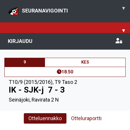
▾
SEURANAVIGOINTI
▾
KIRJAUDU
9
KES
18.50
T10/9 (2015/2016)
,
T9 Taso 2
IK - SJK-j
7 - 3
Seinäjoki, Ravirata 2 N
Otteluennakko
Otteluraportti