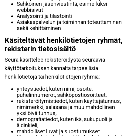
Sähköinen jäsenviestintä, esimerkiksi
webbisivut
Analysointi ja tilastointi
Asiakaspalvelun ja toiminnan toteuttaminen
sekä kehittäminen
Käsiteltävät henkilötietojen ryhmät,
rekisterin tietosisältö
Seura käsittelee rekisteröidystä seuraavia
käyttötarkoituksen kannalta tarpeellisia
henkilötietoja tai henkilötietojen ryhmiä:
yhteystiedot, kuten nimi, osoite,
puhelinnumerot, sähköpostiosoitteet,
rekisteröitymistiedot, kuten käyttäjätunnus,
nimimerkki, salasana ja muu mahdollinen
yksilöivä tunnus,
demografiatiedot, kuten ikä, sukupuoli ja
äidinkieli,
mahdolliset luvat ja suostumukset