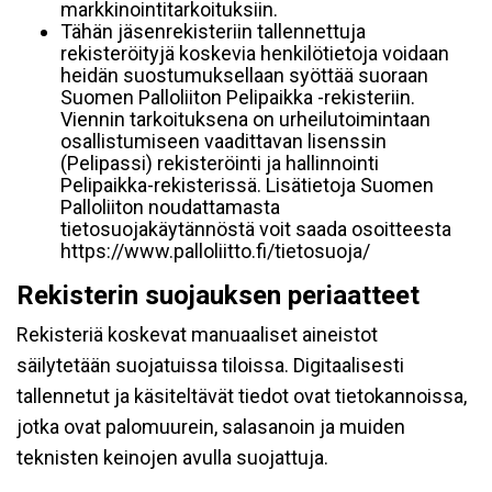
markkinointitarkoituksiin.
Tähän jäsenrekisteriin tallennettuja
rekisteröityjä koskevia henkilötietoja voidaan
heidän suostumuksellaan syöttää suoraan
Suomen Palloliiton Pelipaikka -rekisteriin.
Viennin tarkoituksena on urheilutoimintaan
osallistumiseen vaadittavan lisenssin
(Pelipassi) rekisteröinti ja hallinnointi
Pelipaikka-rekisterissä. Lisätietoja Suomen
Palloliiton noudattamasta
tietosuojakäytännöstä voit saada osoitteesta
https://www.palloliitto.fi/tietosuoja/
Rekisterin suojauksen periaatteet
Rekisteriä koskevat manuaaliset aineistot
säilytetään suojatuissa tiloissa. Digitaalisesti
tallennetut ja käsiteltävät tiedot ovat tietokannoissa,
jotka ovat palomuurein, salasanoin ja muiden
teknisten keinojen avulla suojattuja.