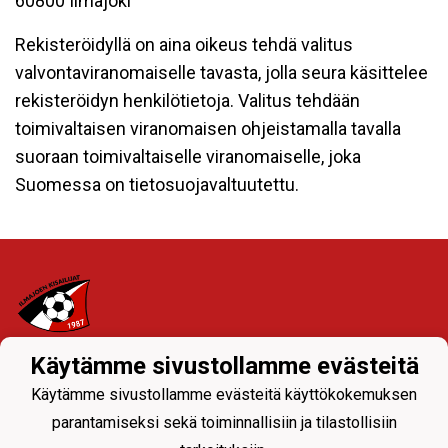
60800 Ilmajoki
Rekisteröidyllä on aina oikeus tehdä valitus
valvontaviranomaiselle tavasta, jolla seura käsittelee
rekisteröidyn henkilötietoja. Valitus tehdään
toimivaltaisen viranomaisen ohjeistamalla tavalla
suoraan toimivaltaiselle viranomaiselle, joka
Suomessa on tietosuojavaltuutettu.
Käytämme sivustollamme evästeitä
Tietosuojaseloste
Käytämme sivustollamme evästeitä käyttökokemuksen
Ylävalikon seuranavigoinnista joukkueiden sivuille
parantamiseksi sekä toiminnallisiin ja tilastollisiin