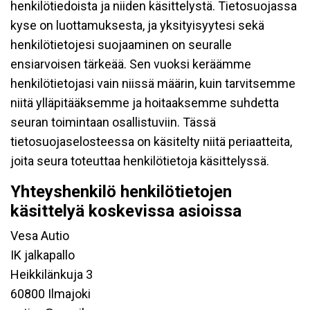
henkilötiedoista ja niiden käsittelystä. Tietosuojassa
kyse on luottamuksesta, ja yksityisyytesi sekä
henkilötietojesi suojaaminen on seuralle
ensiarvoisen tärkeää. Sen vuoksi keräämme
henkilötietojasi vain niissä määrin, kuin tarvitsemme
niitä ylläpitääksemme ja hoitaaksemme suhdetta
seuran toimintaan osallistuviin. Tässä
tietosuojaselosteessa on käsitelty niitä periaatteita,
joita seura toteuttaa henkilötietoja käsittelyssä.
Yhteyshenkilö henkilötietojen
käsittelyä koskevissa asioissa
Vesa Autio
IK jalkapallo
Heikkilänkuja 3
60800 Ilmajoki