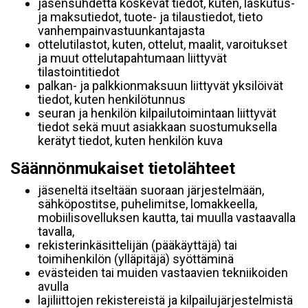
jäsensuhdetta koskevat tiedot, kuten, laskutus-
ja maksutiedot, tuote- ja tilaustiedot, tieto
vanhempainvastuunkantajasta
ottelutilastot, kuten, ottelut, maalit, varoitukset
ja muut ottelutapahtumaan liittyvät
tilastointitiedot
palkan- ja palkkionmaksuun liittyvät yksilöivät
tiedot, kuten henkilötunnus
seuran ja henkilön kilpailutoimintaan liittyvät
tiedot sekä muut asiakkaan suostumuksella
kerätyt tiedot, kuten henkilön kuva
Säännönmukaiset tietolähteet
jäseneltä itseltään suoraan järjestelmään,
sähköpostitse, puhelimitse, lomakkeella,
mobiilisovelluksen kautta, tai muulla vastaavalla
tavalla,
rekisterinkäsittelijän (pääkäyttäjä) tai
toimihenkilön (ylläpitäjä) syöttäminä
evästeiden tai muiden vastaavien tekniikoiden
avulla
lajiliittojen rekistereistä ja kilpailujärjestelmistä