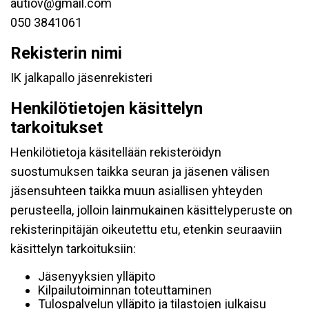
autiov@gmail.com
050 3841061
Rekisterin nimi
IK jalkapallo jäsenrekisteri
Henkilötietojen käsittelyn
tarkoitukset
Henkilötietoja käsitellään rekisteröidyn
suostumuksen taikka seuran ja jäsenen välisen
jäsensuhteen taikka muun asiallisen yhteyden
perusteella, jolloin lainmukainen käsittelyperuste on
rekisterinpitäjän oikeutettu etu, etenkin seuraaviin
käsittelyn tarkoituksiin:
Jäsenyyksien ylläpito
Kilpailutoiminnan toteuttaminen
Tulospalvelun ylläpito ja tilastojen julkaisu