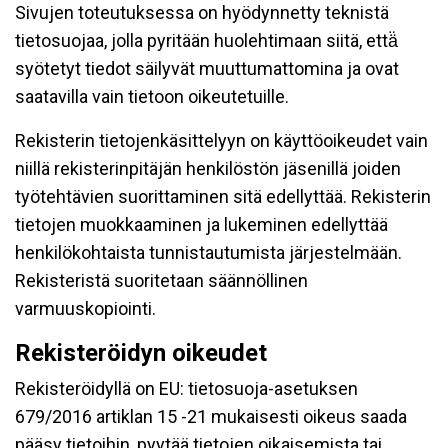
Sivujen toteutuksessa on hyödynnetty teknistä
tietosuojaa, jolla pyritään huolehtimaan siitä, että̈
syötetyt tiedot säilyvät muuttumattomina ja ovat
saatavilla vain tietoon oikeutetuille.
Rekisterin tietojenkäsittelyyn on käyttöoikeudet vain
niillä rekisterinpitäjän henkilöstön jäsenillä joiden
työtehtävien suorittaminen sitä edellyttää. Rekisterin
tietojen muokkaaminen ja lukeminen edellyttää
henkilökohtaista tunnistautumista järjestelmään.
Rekisteristä suoritetaan säännöllinen
varmuuskopiointi.
Rekisteröidyn oikeudet
Rekisteröidyllä on EU: tietosuoja-asetuksen
679/2016 artiklan 15 -21 mukaisesti oikeus saada
pääsy tietoihin, pyytää tietojen oikaisemista tai