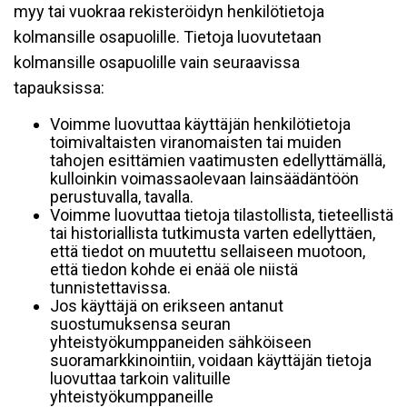
myy tai vuokraa rekisteröidyn henkilötietoja
kolmansille osapuolille. Tietoja luovutetaan
kolmansille osapuolille vain seuraavissa
tapauksissa:
Voimme luovuttaa käyttäjän henkilötietoja
toimivaltaisten viranomaisten tai muiden
tahojen esittämien vaatimusten edellyttämällä,
kulloinkin voimassaolevaan lainsäädäntöön
perustuvalla, tavalla.
Voimme luovuttaa tietoja tilastollista, tieteellistä
tai historiallista tutkimusta varten edellyttäen,
että tiedot on muutettu sellaiseen muotoon,
että tiedon kohde ei enää ole niistä
tunnistettavissa.
Jos käyttäjä on erikseen antanut
suostumuksensa seuran
yhteistyökumppaneiden sähköiseen
suoramarkkinointiin, voidaan käyttäjän tietoja
luovuttaa tarkoin valituille
yhteistyökumppaneille