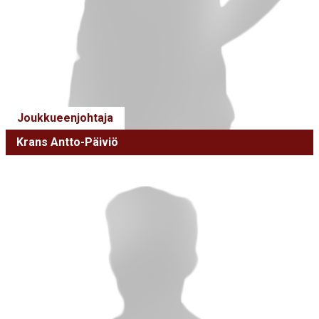
Joukkueenjohtaja
Krans Antto-Päiviö