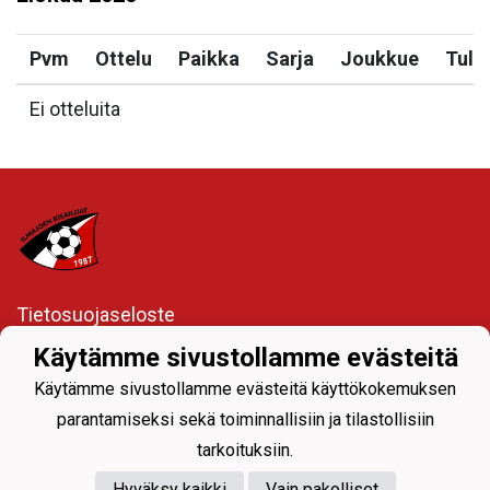
Pvm
Ottelu
Paikka
Sarja
Joukkue
Tulo
Ei otteluita
Tietosuojaseloste
Käytämme sivustollamme evästeitä
Ylävalikon seuranavigoinnista joukkueiden sivuille
Käytämme sivustollamme evästeitä käyttökokemuksen
parantamiseksi sekä toiminnallisiin ja tilastollisiin
tarkoituksiin.
Hyväksy kaikki
Vain pakolliset