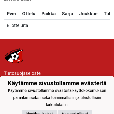
Pvm
Ottelu
Paikka
Sarja
Joukkue
Tulo
Ei otteluita
Tietosuojaseloste
Käytämme sivustollamme evästeitä
Ylävalikon seuranavigoinnista joukkueiden sivuille
Käytämme sivustollamme evästeitä käyttökokemuksen
parantamiseksi sekä toiminnallisiin ja tilastollisiin
tarkoituksiin.
Hyväksy kaikki
Vain pakolliset