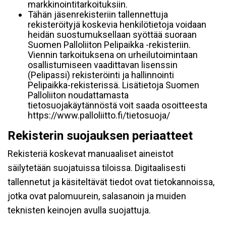
markkinointitarkoituksiin.
Tähän jäsenrekisteriin tallennettuja
rekisteröityjä koskevia henkilötietoja voidaan
heidän suostumuksellaan syöttää suoraan
Suomen Palloliiton Pelipaikka -rekisteriin.
Viennin tarkoituksena on urheilutoimintaan
osallistumiseen vaadittavan lisenssin
(Pelipassi) rekisteröinti ja hallinnointi
Pelipaikka-rekisterissä. Lisätietoja Suomen
Palloliiton noudattamasta
tietosuojakäytännöstä voit saada osoitteesta
https://www.palloliitto.fi/tietosuoja/
Rekisterin suojauksen periaatteet
Rekisteriä koskevat manuaaliset aineistot
säilytetään suojatuissa tiloissa. Digitaalisesti
tallennetut ja käsiteltävät tiedot ovat tietokannoissa,
jotka ovat palomuurein, salasanoin ja muiden
teknisten keinojen avulla suojattuja.