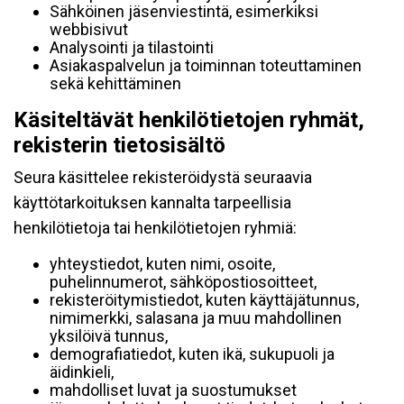
Sähköinen jäsenviestintä, esimerkiksi
webbisivut
Analysointi ja tilastointi
Asiakaspalvelun ja toiminnan toteuttaminen
sekä kehittäminen
Käsiteltävät henkilötietojen ryhmät,
rekisterin tietosisältö
Seura käsittelee rekisteröidystä seuraavia
käyttötarkoituksen kannalta tarpeellisia
henkilötietoja tai henkilötietojen ryhmiä:
yhteystiedot, kuten nimi, osoite,
puhelinnumerot, sähköpostiosoitteet,
rekisteröitymistiedot, kuten käyttäjätunnus,
nimimerkki, salasana ja muu mahdollinen
yksilöivä tunnus,
demografiatiedot, kuten ikä, sukupuoli ja
äidinkieli,
mahdolliset luvat ja suostumukset