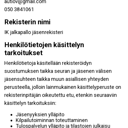
autiov@gmail.com
050 3841061
Rekisterin nimi
IK jalkapallo jäsenrekisteri
Henkilötietojen käsittelyn
tarkoitukset
Henkilötietoja käsitellään rekisteröidyn
suostumuksen taikka seuran ja jäsenen välisen
jäsensuhteen taikka muun asiallisen yhteyden
perusteella, jolloin lainmukainen käsittelyperuste on
rekisterinpitäjän oikeutettu etu, etenkin seuraaviin
käsittelyn tarkoituksiin:
Jäsenyyksien ylläpito
Kilpailutoiminnan toteuttaminen
Tulospalvelun ylläpito ja tilastojen julkaisu