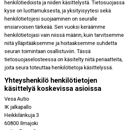
henkilötiedoista ja niiden käsittelystä. Tietosuojassa
kyse on luottamuksesta, ja yksityisyytesi sekä
henkilötietojesi suojaaminen on seuralle
ensiarvoisen tärkeää. Sen vuoksi keräämme
henkilötietojasi vain niissä määrin, kuin tarvitsemme
niitä ylläpitääksemme ja hoitaaksemme suhdetta
seuran toimintaan osallistuviin. Tässä
tietosuojaselosteessa on käsitelty niitä periaatteita,
joita seura toteuttaa henkilötietoja käsittelyssä.
Yhteyshenkilö henkilötietojen
käsittelyä koskevissa asioissa
Vesa Autio
IK jalkapallo
Heikkilänkuja 3
60800 Ilmajoki