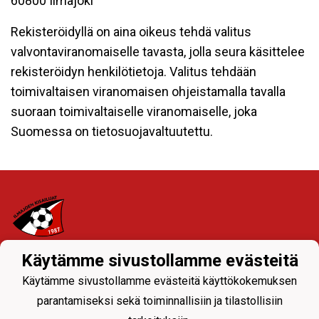
60800 Ilmajoki
Rekisteröidyllä on aina oikeus tehdä valitus
valvontaviranomaiselle tavasta, jolla seura käsittelee
rekisteröidyn henkilötietoja. Valitus tehdään
toimivaltaisen viranomaisen ohjeistamalla tavalla
suoraan toimivaltaiselle viranomaiselle, joka
Suomessa on tietosuojavaltuutettu.
Käytämme sivustollamme evästeitä
Tietosuojaseloste
Käytämme sivustollamme evästeitä käyttökokemuksen
Ylävalikon seuranavigoinnista joukkueiden sivuille
parantamiseksi sekä toiminnallisiin ja tilastollisiin