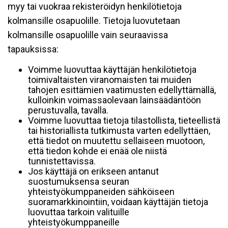
myy tai vuokraa rekisteröidyn henkilötietoja
kolmansille osapuolille. Tietoja luovutetaan
kolmansille osapuolille vain seuraavissa
tapauksissa:
Voimme luovuttaa käyttäjän henkilötietoja
toimivaltaisten viranomaisten tai muiden
tahojen esittämien vaatimusten edellyttämällä,
kulloinkin voimassaolevaan lainsäädäntöön
perustuvalla, tavalla.
Voimme luovuttaa tietoja tilastollista, tieteellistä
tai historiallista tutkimusta varten edellyttäen,
että tiedot on muutettu sellaiseen muotoon,
että tiedon kohde ei enää ole niistä
tunnistettavissa.
Jos käyttäjä on erikseen antanut
suostumuksensa seuran
yhteistyökumppaneiden sähköiseen
suoramarkkinointiin, voidaan käyttäjän tietoja
luovuttaa tarkoin valituille
yhteistyökumppaneille