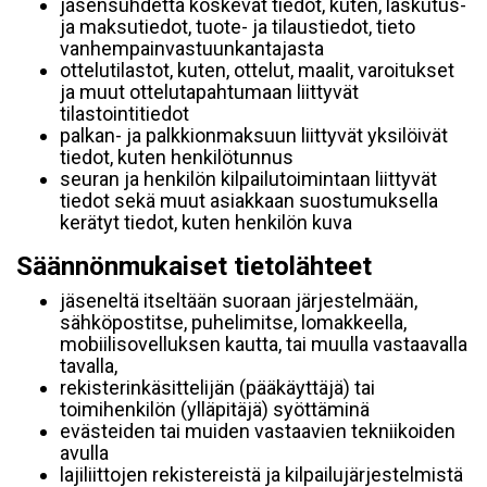
jäsensuhdetta koskevat tiedot, kuten, laskutus-
ja maksutiedot, tuote- ja tilaustiedot, tieto
vanhempainvastuunkantajasta
ottelutilastot, kuten, ottelut, maalit, varoitukset
ja muut ottelutapahtumaan liittyvät
tilastointitiedot
palkan- ja palkkionmaksuun liittyvät yksilöivät
tiedot, kuten henkilötunnus
seuran ja henkilön kilpailutoimintaan liittyvät
tiedot sekä muut asiakkaan suostumuksella
kerätyt tiedot, kuten henkilön kuva
Säännönmukaiset tietolähteet
jäseneltä itseltään suoraan järjestelmään,
sähköpostitse, puhelimitse, lomakkeella,
mobiilisovelluksen kautta, tai muulla vastaavalla
tavalla,
rekisterinkäsittelijän (pääkäyttäjä) tai
toimihenkilön (ylläpitäjä) syöttäminä
evästeiden tai muiden vastaavien tekniikoiden
avulla
lajiliittojen rekistereistä ja kilpailujärjestelmistä