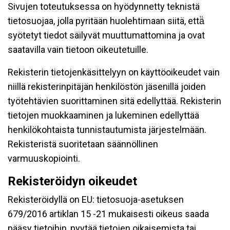
Sivujen toteutuksessa on hyödynnetty teknistä
tietosuojaa, jolla pyritään huolehtimaan siitä, että̈
syötetyt tiedot säilyvät muuttumattomina ja ovat
saatavilla vain tietoon oikeutetuille.
Rekisterin tietojenkäsittelyyn on käyttöoikeudet vain
niillä rekisterinpitäjän henkilöstön jäsenillä joiden
työtehtävien suorittaminen sitä edellyttää. Rekisterin
tietojen muokkaaminen ja lukeminen edellyttää
henkilökohtaista tunnistautumista järjestelmään.
Rekisteristä suoritetaan säännöllinen
varmuuskopiointi.
Rekisteröidyn oikeudet
Rekisteröidyllä on EU: tietosuoja-asetuksen
679/2016 artiklan 15 -21 mukaisesti oikeus saada
pääsy tietoihin, pyytää tietojen oikaisemista tai