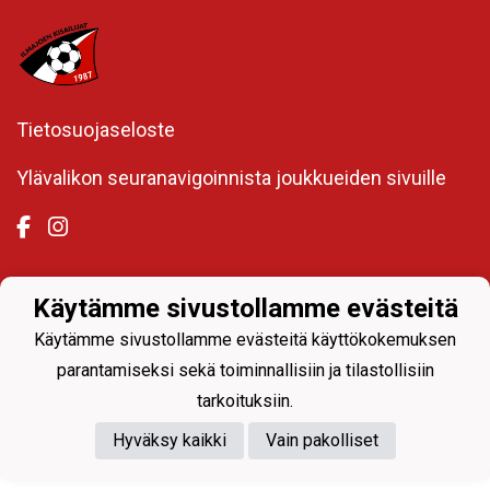
Tietosuojaseloste
Ylävalikon seuranavigoinnista joukkueiden sivuille
Käytämme sivustollamme evästeitä
Powered by
Käytämme sivustollamme evästeitä käyttökokemuksen
parantamiseksi sekä toiminnallisiin ja tilastollisiin
tarkoituksiin.
Hyväksy kaikki
Vain pakolliset