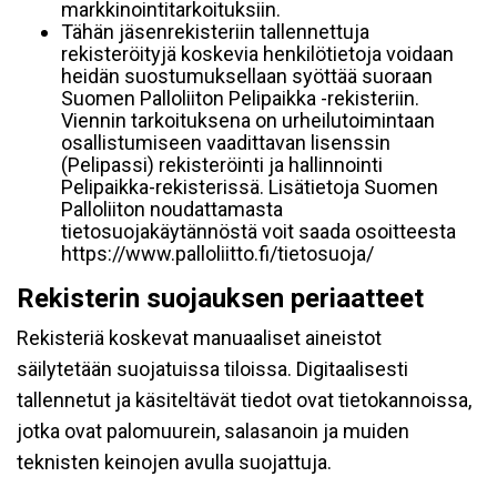
markkinointitarkoituksiin.
Tähän jäsenrekisteriin tallennettuja
rekisteröityjä koskevia henkilötietoja voidaan
heidän suostumuksellaan syöttää suoraan
Suomen Palloliiton Pelipaikka -rekisteriin.
Viennin tarkoituksena on urheilutoimintaan
osallistumiseen vaadittavan lisenssin
(Pelipassi) rekisteröinti ja hallinnointi
Pelipaikka-rekisterissä. Lisätietoja Suomen
Palloliiton noudattamasta
tietosuojakäytännöstä voit saada osoitteesta
https://www.palloliitto.fi/tietosuoja/
Rekisterin suojauksen periaatteet
Rekisteriä koskevat manuaaliset aineistot
säilytetään suojatuissa tiloissa. Digitaalisesti
tallennetut ja käsiteltävät tiedot ovat tietokannoissa,
jotka ovat palomuurein, salasanoin ja muiden
teknisten keinojen avulla suojattuja.