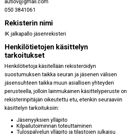
autiov@gmail.com
050 3841061
Rekisterin nimi
IK jalkapallo jäsenrekisteri
Henkilötietojen käsittelyn
tarkoitukset
Henkilötietoja käsitellään rekisteröidyn
suostumuksen taikka seuran ja jäsenen välisen
jäsensuhteen taikka muun asiallisen yhteyden
perusteella, jolloin lainmukainen käsittelyperuste on
rekisterinpitäjän oikeutettu etu, etenkin seuraaviin
käsittelyn tarkoituksiin:
Jäsenyyksien ylläpito
Kilpailutoiminnan toteuttaminen
Tulospalvelun ylläpito ja tilastojen julkaisu