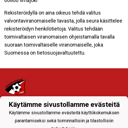
60800 Ilmajoki
Rekisteröidyllä on aina oikeus tehdä valitus
valvontaviranomaiselle tavasta, jolla seura käsittelee
rekisteröidyn henkilötietoja. Valitus tehdään
toimivaltaisen viranomaisen ohjeistamalla tavalla
suoraan toimivaltaiselle viranomaiselle, joka
Suomessa on tietosuojavaltuutettu.
Käytämme sivustollamme evästeitä
Tietosuojaseloste
Käytämme sivustollamme evästeitä käyttökokemuksen
Ylävalikon seuranavigoinnista joukkueiden sivuille
parantamiseksi sekä toiminnallisiin ja tilastollisiin