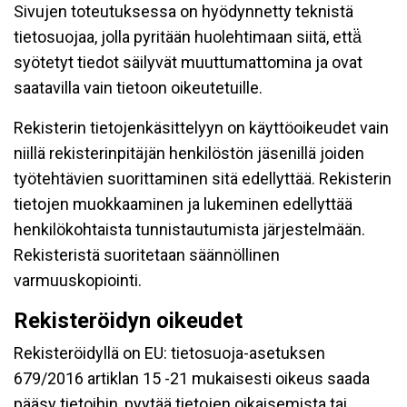
Sivujen toteutuksessa on hyödynnetty teknistä
tietosuojaa, jolla pyritään huolehtimaan siitä, että̈
syötetyt tiedot säilyvät muuttumattomina ja ovat
saatavilla vain tietoon oikeutetuille.
Rekisterin tietojenkäsittelyyn on käyttöoikeudet vain
niillä rekisterinpitäjän henkilöstön jäsenillä joiden
työtehtävien suorittaminen sitä edellyttää. Rekisterin
tietojen muokkaaminen ja lukeminen edellyttää
henkilökohtaista tunnistautumista järjestelmään.
Rekisteristä suoritetaan säännöllinen
varmuuskopiointi.
Rekisteröidyn oikeudet
Rekisteröidyllä on EU: tietosuoja-asetuksen
679/2016 artiklan 15 -21 mukaisesti oikeus saada
pääsy tietoihin, pyytää tietojen oikaisemista tai