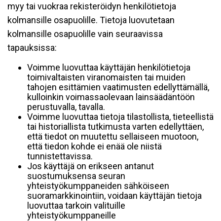
myy tai vuokraa rekisteröidyn henkilötietoja
kolmansille osapuolille. Tietoja luovutetaan
kolmansille osapuolille vain seuraavissa
tapauksissa:
Voimme luovuttaa käyttäjän henkilötietoja
toimivaltaisten viranomaisten tai muiden
tahojen esittämien vaatimusten edellyttämällä,
kulloinkin voimassaolevaan lainsäädäntöön
perustuvalla, tavalla.
Voimme luovuttaa tietoja tilastollista, tieteellistä
tai historiallista tutkimusta varten edellyttäen,
että tiedot on muutettu sellaiseen muotoon,
että tiedon kohde ei enää ole niistä
tunnistettavissa.
Jos käyttäjä on erikseen antanut
suostumuksensa seuran
yhteistyökumppaneiden sähköiseen
suoramarkkinointiin, voidaan käyttäjän tietoja
luovuttaa tarkoin valituille
yhteistyökumppaneille