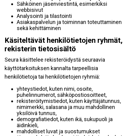
Sähköinen jäsenviestintä, esimerkiksi
webbisivut
Analysointi ja tilastointi
Asiakaspalvelun ja toiminnan toteuttaminen
sekä kehittäminen
Käsiteltävät henkilötietojen ryhmät,
rekisterin tietosisältö
Seura käsittelee rekisteröidystä seuraavia
käyttötarkoituksen kannalta tarpeellisia
henkilötietoja tai henkilötietojen ryhmiä:
yhteystiedot, kuten nimi, osoite,
puhelinnumerot, sähköpostiosoitteet,
rekisteröitymistiedot, kuten käyttäjätunnus,
nimimerkki, salasana ja muu mahdollinen
yksilöivä tunnus,
demografiatiedot, kuten ikä, sukupuoli ja
äidinkieli,
mahdolliset luvat ja suostumukset