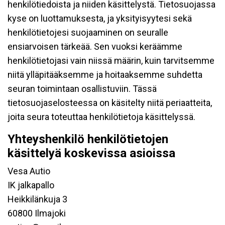
henkilötiedoista ja niiden käsittelystä. Tietosuojassa
kyse on luottamuksesta, ja yksityisyytesi sekä
henkilötietojesi suojaaminen on seuralle
ensiarvoisen tärkeää. Sen vuoksi keräämme
henkilötietojasi vain niissä määrin, kuin tarvitsemme
niitä ylläpitääksemme ja hoitaaksemme suhdetta
seuran toimintaan osallistuviin. Tässä
tietosuojaselosteessa on käsitelty niitä periaatteita,
joita seura toteuttaa henkilötietoja käsittelyssä.
Yhteyshenkilö henkilötietojen
käsittelyä koskevissa asioissa
Vesa Autio
IK jalkapallo
Heikkilänkuja 3
60800 Ilmajoki