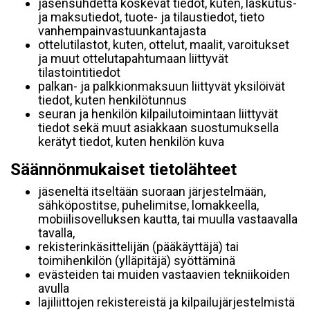
jäsensuhdetta koskevat tiedot, kuten, laskutus-
ja maksutiedot, tuote- ja tilaustiedot, tieto
vanhempainvastuunkantajasta
ottelutilastot, kuten, ottelut, maalit, varoitukset
ja muut ottelutapahtumaan liittyvät
tilastointitiedot
palkan- ja palkkionmaksuun liittyvät yksilöivät
tiedot, kuten henkilötunnus
seuran ja henkilön kilpailutoimintaan liittyvät
tiedot sekä muut asiakkaan suostumuksella
kerätyt tiedot, kuten henkilön kuva
Säännönmukaiset tietolähteet
jäseneltä itseltään suoraan järjestelmään,
sähköpostitse, puhelimitse, lomakkeella,
mobiilisovelluksen kautta, tai muulla vastaavalla
tavalla,
rekisterinkäsittelijän (pääkäyttäjä) tai
toimihenkilön (ylläpitäjä) syöttäminä
evästeiden tai muiden vastaavien tekniikoiden
avulla
lajiliittojen rekistereistä ja kilpailujärjestelmistä