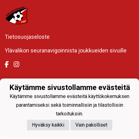
Tietosuojaseloste
Ylävalikon seuranavigoinnista joukkueiden sivuille
Käytämme sivustollamme evästeitä
Powered by
Käytämme sivustollamme evästeitä käyttökokemuksen
parantamiseksi sekä toiminnallisiin ja tilastollisiin
tarkoituksiin.
Hyväksy kaikki
Vain pakolliset