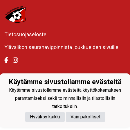
Tietosuojaseloste
Ylävalikon seuranavigoinnista joukkueiden sivuille
Käytämme sivustollamme evästeitä
Powered by
Käytämme sivustollamme evästeitä käyttökokemuksen
parantamiseksi sekä toiminnallisiin ja tilastollisiin
tarkoituksiin.
Hyväksy kaikki
Vain pakolliset