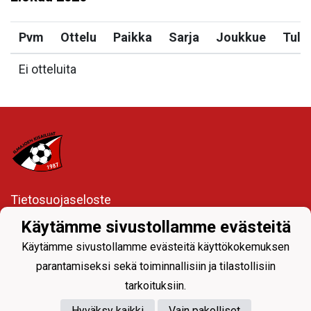
Pvm
Ottelu
Paikka
Sarja
Joukkue
Tulo
Ei otteluita
Tietosuojaseloste
Käytämme sivustollamme evästeitä
Ylävalikon seuranavigoinnista joukkueiden sivuille
Käytämme sivustollamme evästeitä käyttökokemuksen
parantamiseksi sekä toiminnallisiin ja tilastollisiin
tarkoituksiin.
Hyväksy kaikki
Vain pakolliset