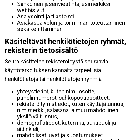
Sähköinen jäsenviestintä, esimerkiksi
webbisivut
Analysointi ja tilastointi
Asiakaspalvelun ja toiminnan toteuttaminen
sekä kehittäminen
Käsiteltävät henkilötietojen ryhmät,
rekisterin tietosisältö
Seura käsittelee rekisteröidystä seuraavia
käyttötarkoituksen kannalta tarpeellisia
henkilötietoja tai henkilötietojen ryhmiä:
yhteystiedot, kuten nimi, osoite,
puhelinnumerot, sähköpostiosoitteet,
rekisteröitymistiedot, kuten käyttäjätunnus,
nimimerkki, salasana ja muu mahdollinen
yksilöivä tunnus,
demografiatiedot, kuten ikä, sukupuoli ja
äidinkieli,
mahdolliset luvat ja suostumukset