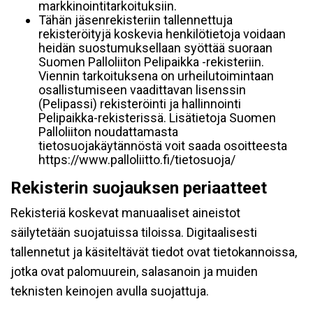
markkinointitarkoituksiin.
Tähän jäsenrekisteriin tallennettuja
rekisteröityjä koskevia henkilötietoja voidaan
heidän suostumuksellaan syöttää suoraan
Suomen Palloliiton Pelipaikka -rekisteriin.
Viennin tarkoituksena on urheilutoimintaan
osallistumiseen vaadittavan lisenssin
(Pelipassi) rekisteröinti ja hallinnointi
Pelipaikka-rekisterissä. Lisätietoja Suomen
Palloliiton noudattamasta
tietosuojakäytännöstä voit saada osoitteesta
https://www.palloliitto.fi/tietosuoja/
Rekisterin suojauksen periaatteet
Rekisteriä koskevat manuaaliset aineistot
säilytetään suojatuissa tiloissa. Digitaalisesti
tallennetut ja käsiteltävät tiedot ovat tietokannoissa,
jotka ovat palomuurein, salasanoin ja muiden
teknisten keinojen avulla suojattuja.