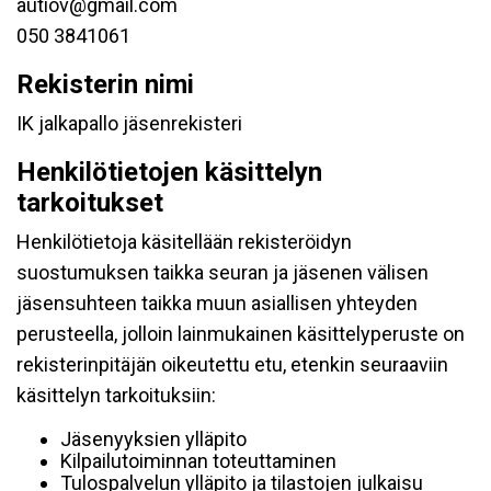
autiov@gmail.com
050 3841061
Rekisterin nimi
IK jalkapallo jäsenrekisteri
Henkilötietojen käsittelyn
tarkoitukset
Henkilötietoja käsitellään rekisteröidyn
suostumuksen taikka seuran ja jäsenen välisen
jäsensuhteen taikka muun asiallisen yhteyden
perusteella, jolloin lainmukainen käsittelyperuste on
rekisterinpitäjän oikeutettu etu, etenkin seuraaviin
käsittelyn tarkoituksiin:
Jäsenyyksien ylläpito
Kilpailutoiminnan toteuttaminen
Tulospalvelun ylläpito ja tilastojen julkaisu