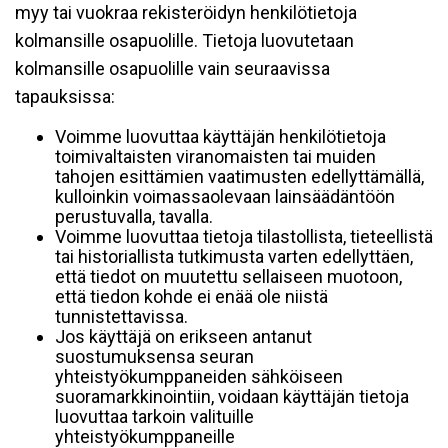
myy tai vuokraa rekisteröidyn henkilötietoja
kolmansille osapuolille. Tietoja luovutetaan
kolmansille osapuolille vain seuraavissa
tapauksissa:
Voimme luovuttaa käyttäjän henkilötietoja
toimivaltaisten viranomaisten tai muiden
tahojen esittämien vaatimusten edellyttämällä,
kulloinkin voimassaolevaan lainsäädäntöön
perustuvalla, tavalla.
Voimme luovuttaa tietoja tilastollista, tieteellistä
tai historiallista tutkimusta varten edellyttäen,
että tiedot on muutettu sellaiseen muotoon,
että tiedon kohde ei enää ole niistä
tunnistettavissa.
Jos käyttäjä on erikseen antanut
suostumuksensa seuran
yhteistyökumppaneiden sähköiseen
suoramarkkinointiin, voidaan käyttäjän tietoja
luovuttaa tarkoin valituille
yhteistyökumppaneille