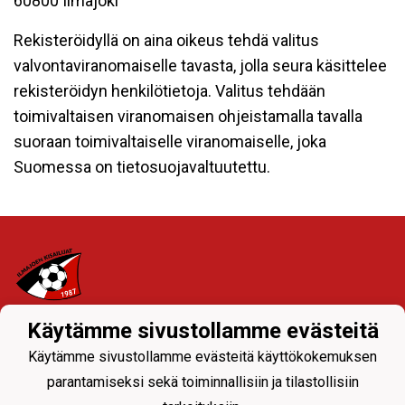
60800 Ilmajoki
Rekisteröidyllä on aina oikeus tehdä valitus
valvontaviranomaiselle tavasta, jolla seura käsittelee
rekisteröidyn henkilötietoja. Valitus tehdään
toimivaltaisen viranomaisen ohjeistamalla tavalla
suoraan toimivaltaiselle viranomaiselle, joka
Suomessa on tietosuojavaltuutettu.
Käytämme sivustollamme evästeitä
Tietosuojaseloste
Käytämme sivustollamme evästeitä käyttökokemuksen
Ylävalikon seuranavigoinnista joukkueiden sivuille
parantamiseksi sekä toiminnallisiin ja tilastollisiin