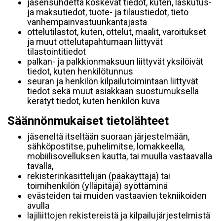
jäsensuhdetta koskevat tiedot, kuten, laskutus-
ja maksutiedot, tuote- ja tilaustiedot, tieto
vanhempainvastuunkantajasta
ottelutilastot, kuten, ottelut, maalit, varoitukset
ja muut ottelutapahtumaan liittyvät
tilastointitiedot
palkan- ja palkkionmaksuun liittyvät yksilöivät
tiedot, kuten henkilötunnus
seuran ja henkilön kilpailutoimintaan liittyvät
tiedot sekä muut asiakkaan suostumuksella
kerätyt tiedot, kuten henkilön kuva
Säännönmukaiset tietolähteet
jäseneltä itseltään suoraan järjestelmään,
sähköpostitse, puhelimitse, lomakkeella,
mobiilisovelluksen kautta, tai muulla vastaavalla
tavalla,
rekisterinkäsittelijän (pääkäyttäjä) tai
toimihenkilön (ylläpitäjä) syöttäminä
evästeiden tai muiden vastaavien tekniikoiden
avulla
lajiliittojen rekistereistä ja kilpailujärjestelmistä