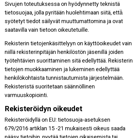
Sivujen toteutuksessa on hyödynnetty teknistä
tietosuojaa, jolla pyritään huolehtimaan siitä, että̈
syötetyt tiedot säilyvät muuttumattomina ja ovat
saatavilla vain tietoon oikeutetuille.
Rekisterin tietojenkäsittelyyn on käyttöoikeudet vain
niillä rekisterinpitäjän henkilöstön jäsenillä joiden
työtehtävien suorittaminen sitä edellyttää. Rekisterin
tietojen muokkaaminen ja lukeminen edellyttää
henkilökohtaista tunnistautumista järjestelmään.
Rekisteristä suoritetaan säännöllinen
varmuuskopiointi.
Rekisteröidyn oikeudet
Rekisteröidyllä on EU: tietosuoja-asetuksen
679/2016 artiklan 15 -21 mukaisesti oikeus saada
pääsy tietoihin, pyytää tietojen oikaisemista tai