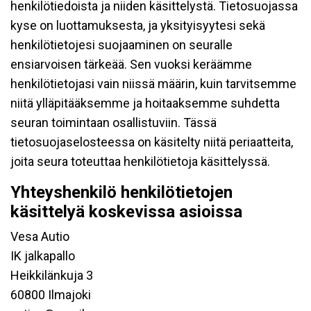
henkilötiedoista ja niiden käsittelystä. Tietosuojassa
kyse on luottamuksesta, ja yksityisyytesi sekä
henkilötietojesi suojaaminen on seuralle
ensiarvoisen tärkeää. Sen vuoksi keräämme
henkilötietojasi vain niissä määrin, kuin tarvitsemme
niitä ylläpitääksemme ja hoitaaksemme suhdetta
seuran toimintaan osallistuviin. Tässä
tietosuojaselosteessa on käsitelty niitä periaatteita,
joita seura toteuttaa henkilötietoja käsittelyssä.
Yhteyshenkilö henkilötietojen
käsittelyä koskevissa asioissa
Vesa Autio
IK jalkapallo
Heikkilänkuja 3
60800 Ilmajoki