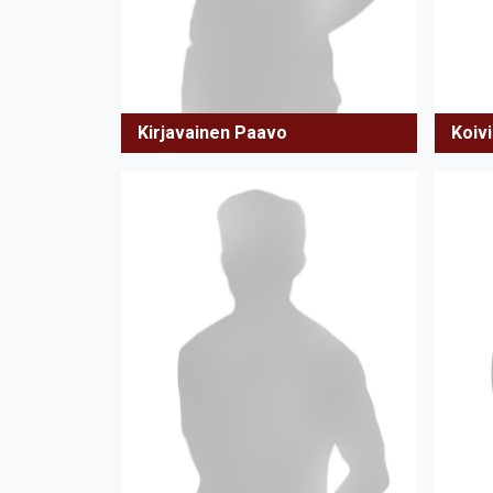
Kirjavainen Paavo
Koiv