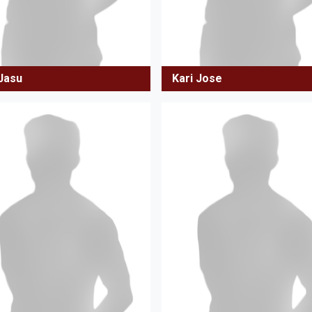
 Jasu
Kari Jose