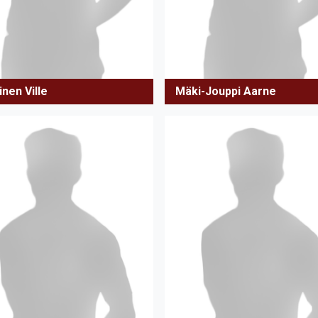
nen Ville
Mäki-Jouppi Aarne