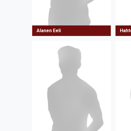
Alanen Eeli
Haht