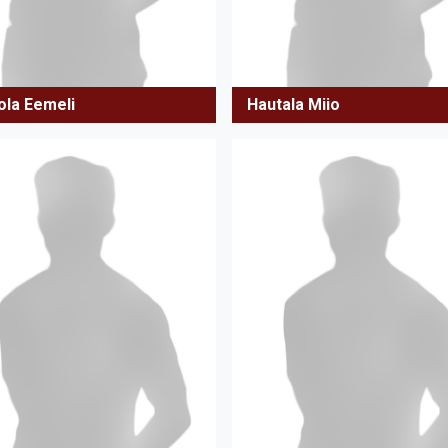
ola Eemeli
Hautala Miio