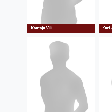
Kaataja Vili
Kari