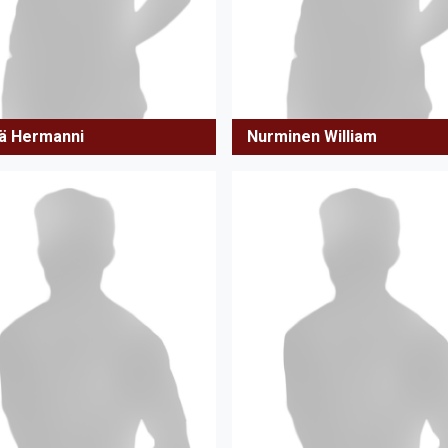
ä Hermanni
Nurminen William