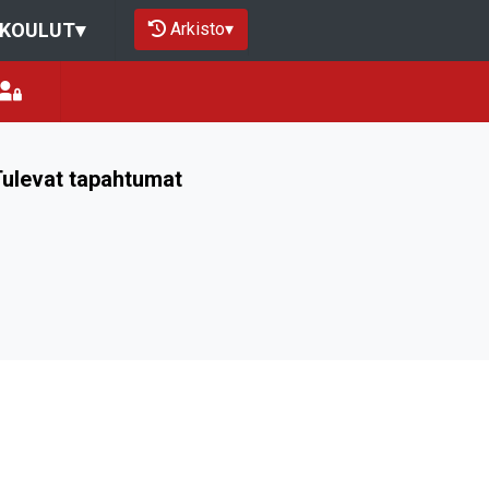
Arkisto
▾
OKOULUT
▾
ulevat tapahtumat