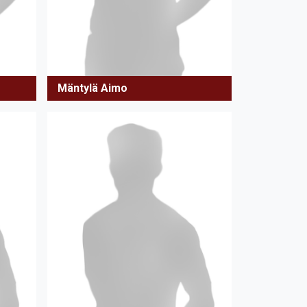
Mäntylä Aimo