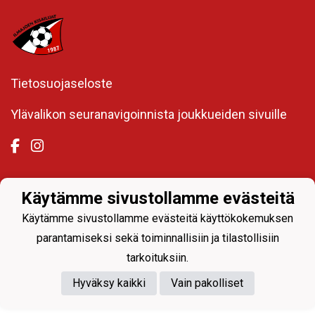
Tietosuojaseloste
Ylävalikon seuranavigoinnista joukkueiden sivuille
Käytämme sivustollamme evästeitä
Powered by
Käytämme sivustollamme evästeitä käyttökokemuksen
parantamiseksi sekä toiminnallisiin ja tilastollisiin
tarkoituksiin.
Hyväksy kaikki
Vain pakolliset