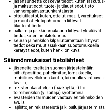
jäsensuhdetta koskevat tiedot, kuten, laskutus-
ja maksutiedot, tuote- ja tilaustiedot, tieto
vanhempainvastuunkantajasta
ottelutilastot, kuten, ottelut, maalit, varoitukset
ja muut ottelutapahtumaan liittyvät
tilastointitiedot
palkan- ja palkkionmaksuun liittyvät yksilöivät
tiedot, kuten henkilötunnus
seuran ja henkilön kilpailutoimintaan liittyvät
tiedot sekä muut asiakkaan suostumuksella
kerätyt tiedot, kuten henkilön kuva
Säännönmukaiset tietolähteet
jäseneltä itseltään suoraan järjestelmään,
sähköpostitse, puhelimitse, lomakkeella,
mobiilisovelluksen kautta, tai muulla vastaavalla
tavalla,
rekisterinkäsittelijän (pääkäyttäjä) tai
toimihenkilön (ylläpitäjä) syöttäminä
evästeiden tai muiden vastaavien tekniikoiden
avulla
lajiliittojen rekistereistä ja kilpailujärjestelmistä