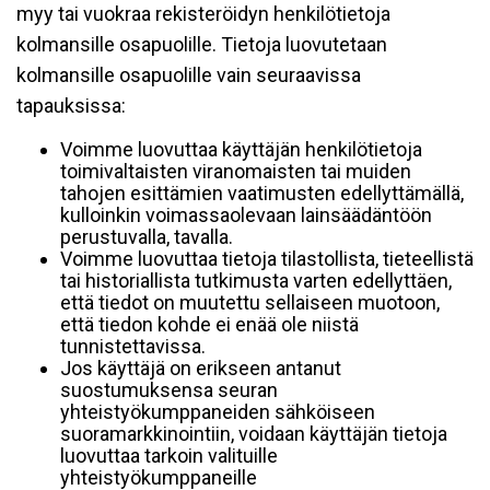
myy tai vuokraa rekisteröidyn henkilötietoja
kolmansille osapuolille. Tietoja luovutetaan
kolmansille osapuolille vain seuraavissa
tapauksissa:
Voimme luovuttaa käyttäjän henkilötietoja
toimivaltaisten viranomaisten tai muiden
tahojen esittämien vaatimusten edellyttämällä,
kulloinkin voimassaolevaan lainsäädäntöön
perustuvalla, tavalla.
Voimme luovuttaa tietoja tilastollista, tieteellistä
tai historiallista tutkimusta varten edellyttäen,
että tiedot on muutettu sellaiseen muotoon,
että tiedon kohde ei enää ole niistä
tunnistettavissa.
Jos käyttäjä on erikseen antanut
suostumuksensa seuran
yhteistyökumppaneiden sähköiseen
suoramarkkinointiin, voidaan käyttäjän tietoja
luovuttaa tarkoin valituille
yhteistyökumppaneille