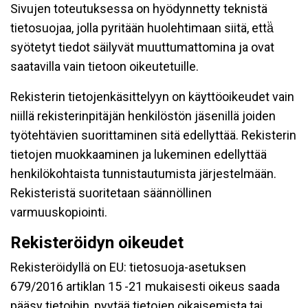
Sivujen toteutuksessa on hyödynnetty teknistä
tietosuojaa, jolla pyritään huolehtimaan siitä, että̈
syötetyt tiedot säilyvät muuttumattomina ja ovat
saatavilla vain tietoon oikeutetuille.
Rekisterin tietojenkäsittelyyn on käyttöoikeudet vain
niillä rekisterinpitäjän henkilöstön jäsenillä joiden
työtehtävien suorittaminen sitä edellyttää. Rekisterin
tietojen muokkaaminen ja lukeminen edellyttää
henkilökohtaista tunnistautumista järjestelmään.
Rekisteristä suoritetaan säännöllinen
varmuuskopiointi.
Rekisteröidyn oikeudet
Rekisteröidyllä on EU: tietosuoja-asetuksen
679/2016 artiklan 15 -21 mukaisesti oikeus saada
pääsy tietoihin, pyytää tietojen oikaisemista tai