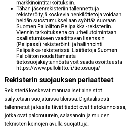
markkinointitarkoituksiin.
Tähän jäsenrekisteriin tallennettuja
rekisteröityjä koskevia henkilötietoja voidaan
heidän suostumuksellaan syöttää suoraan
Suomen Palloliiton Pelipaikka -rekisteriin.
Viennin tarkoituksena on urheilutoimintaan
osallistumiseen vaadittavan lisenssin
(Pelipassi) rekisteröinti ja hallinnointi
Pelipaikka-rekisterissä. Lisätietoja Suomen
Palloliiton noudattamasta
tietosuojakäytännöstä voit saada osoitteesta
https://www.palloliitto.fi/tietosuoja/
Rekisterin suojauksen periaatteet
Rekisteriä koskevat manuaaliset aineistot
säilytetään suojatuissa tiloissa. Digitaalisesti
tallennetut ja käsiteltävät tiedot ovat tietokannoissa,
jotka ovat palomuurein, salasanoin ja muiden
teknisten keinojen avulla suojattuja.