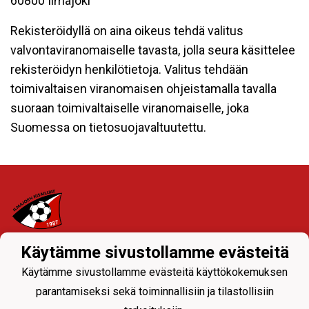
60800 Ilmajoki
Rekisteröidyllä on aina oikeus tehdä valitus
valvontaviranomaiselle tavasta, jolla seura käsittelee
rekisteröidyn henkilötietoja. Valitus tehdään
toimivaltaisen viranomaisen ohjeistamalla tavalla
suoraan toimivaltaiselle viranomaiselle, joka
Suomessa on tietosuojavaltuutettu.
Käytämme sivustollamme evästeitä
Tietosuojaseloste
Käytämme sivustollamme evästeitä käyttökokemuksen
Ylävalikon seuranavigoinnista joukkueiden sivuille
parantamiseksi sekä toiminnallisiin ja tilastollisiin