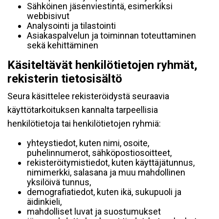
Sähköinen jäsenviestintä, esimerkiksi
webbisivut
Analysointi ja tilastointi
Asiakaspalvelun ja toiminnan toteuttaminen
sekä kehittäminen
Käsiteltävät henkilötietojen ryhmät,
rekisterin tietosisältö
Seura käsittelee rekisteröidystä seuraavia
käyttötarkoituksen kannalta tarpeellisia
henkilötietoja tai henkilötietojen ryhmiä:
yhteystiedot, kuten nimi, osoite,
puhelinnumerot, sähköpostiosoitteet,
rekisteröitymistiedot, kuten käyttäjätunnus,
nimimerkki, salasana ja muu mahdollinen
yksilöivä tunnus,
demografiatiedot, kuten ikä, sukupuoli ja
äidinkieli,
mahdolliset luvat ja suostumukset