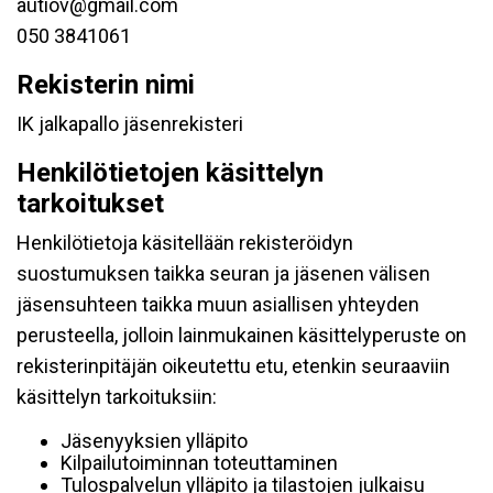
autiov@gmail.com
050 3841061
Rekisterin nimi
IK jalkapallo jäsenrekisteri
Henkilötietojen käsittelyn
tarkoitukset
Henkilötietoja käsitellään rekisteröidyn
suostumuksen taikka seuran ja jäsenen välisen
jäsensuhteen taikka muun asiallisen yhteyden
perusteella, jolloin lainmukainen käsittelyperuste on
rekisterinpitäjän oikeutettu etu, etenkin seuraaviin
käsittelyn tarkoituksiin:
Jäsenyyksien ylläpito
Kilpailutoiminnan toteuttaminen
Tulospalvelun ylläpito ja tilastojen julkaisu