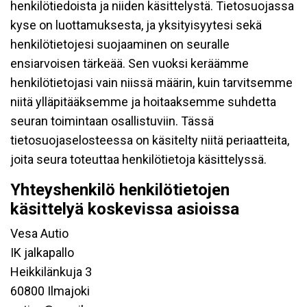
henkilötiedoista ja niiden käsittelystä. Tietosuojassa
kyse on luottamuksesta, ja yksityisyytesi sekä
henkilötietojesi suojaaminen on seuralle
ensiarvoisen tärkeää. Sen vuoksi keräämme
henkilötietojasi vain niissä määrin, kuin tarvitsemme
niitä ylläpitääksemme ja hoitaaksemme suhdetta
seuran toimintaan osallistuviin. Tässä
tietosuojaselosteessa on käsitelty niitä periaatteita,
joita seura toteuttaa henkilötietoja käsittelyssä.
Yhteyshenkilö henkilötietojen
käsittelyä koskevissa asioissa
Vesa Autio
IK jalkapallo
Heikkilänkuja 3
60800 Ilmajoki