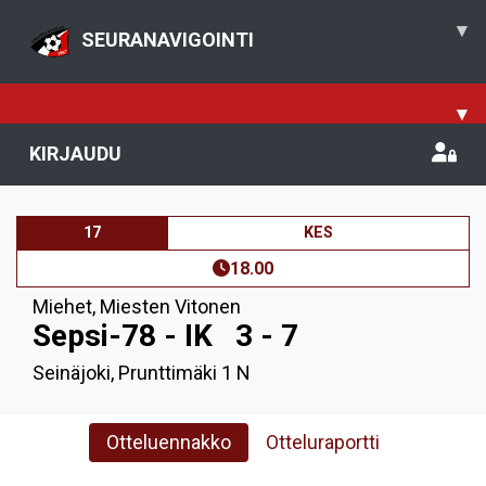
▾
SEURANAVIGOINTI
▾
KIRJAUDU
17
KES
18.00
Miehet
,
Miesten Vitonen
Sepsi-78 - IK
3 - 7
Seinäjoki, Prunttimäki 1 N
Otteluennakko
Otteluraportti