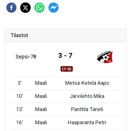
Tilastot
3 - 7
Sepsi-78
(1-6)
3
'
Maali
Metsä-Ketelä Aapo
10
'
Maali
Järvilehto Mika
13
'
Maali
Panttila Taneli
16
'
Maali
Haaparanta Petri