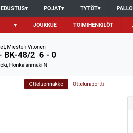
EDUSTUS
▾
POJAT
▾
TYTÖT
▾
PALL
▾
JOUKKUE
TOIMIHENKILÖT
et
,
Miesten Vitonen
 - BK-48/2
6 - 0
joki, Honkalanmäki N
Otteluennakko
Otteluraportti