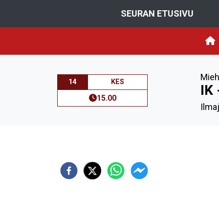
SEURAN ETUSIVU
Mieh
14
KES
IK
15.00
Ilma