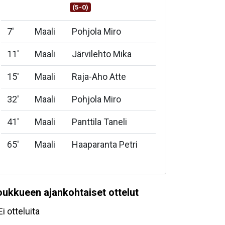
(5-0)
7
'
Maali
Pohjola Miro
11
'
Maali
Järvilehto Mika
15
'
Maali
Raja-Aho Atte
32
'
Maali
Pohjola Miro
41
'
Maali
Panttila Taneli
65
'
Maali
Haaparanta Petri
oukkueen ajankohtaiset ottelut
Ei otteluita