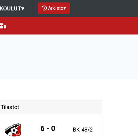
Arkisto
▾
OKOULUT
▾
Tilastot
6 - 0
BK-48/2