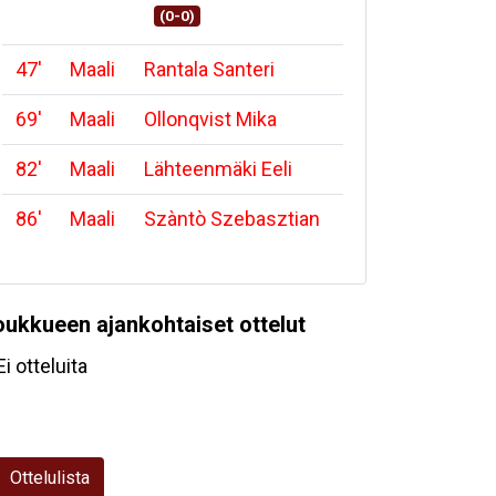
(0-0)
47
'
Maali
Rantala Santeri
69
'
Maali
Ollonqvist Mika
82
'
Maali
Lähteenmäki Eeli
86
'
Maali
Szàntò Szebasztian
oukkueen ajankohtaiset ottelut
Ei otteluita
Ottelulista