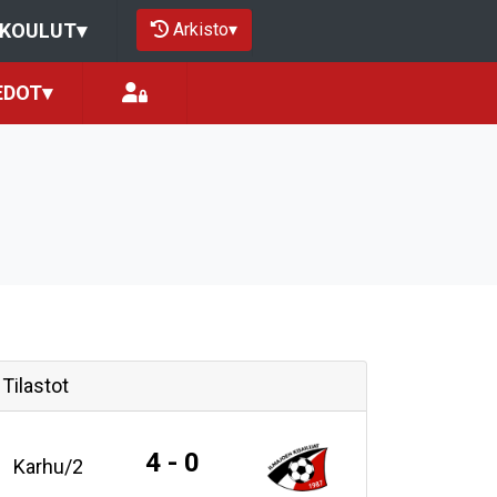
Arkisto
▾
OKOULUT
▾
EDOT
▾
Tilastot
4 - 0
Karhu/2