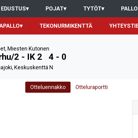
EDUSTUS
▾
POJAT
▾
TYTÖT
▾
PALL
KAPALLO
▾
TEKONURMIKENTTÄ
YHTEYSTI
et
,
Miesten Kutonen
rhu/2 - IK 2
4 - 0
ajoki, Keskuskenttä N
Otteluennakko
Otteluraportti