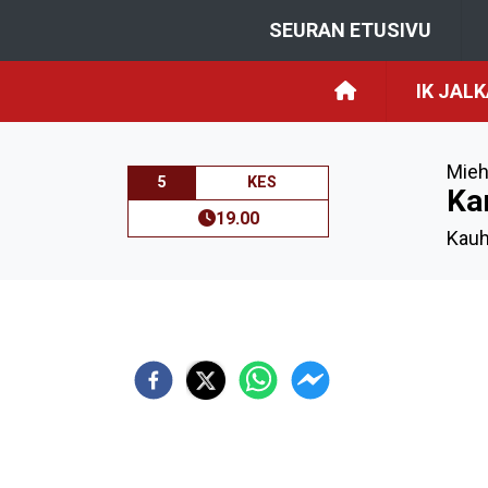
SEURAN ETUSIVU
IK JAL
Mieh
5
KES
Ka
19.00
Kauh