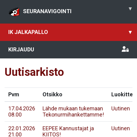
▾
SEURANAVIGOINTI
IK JALKAPALLO
▾
KIRJAUDU
Uutisarkisto
Pvm
Otsikko
Luokittel
17.04.2026
Lähde mukaan tukemaan
Uutinen
08.00
Tekonurmihankettamme!
22.01.2026
EEPEE Kannustajat ja
Uutinen
21.00
KIITOS!