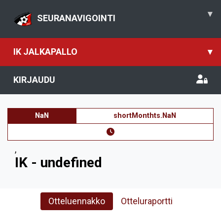
▾
SEURANAVIGOINTI
IK JALKAPALLO
▾
KIRJAUDU
NaN
shortMonthts.NaN
,
IK - undefined
Otteluennakko
Otteluraportti