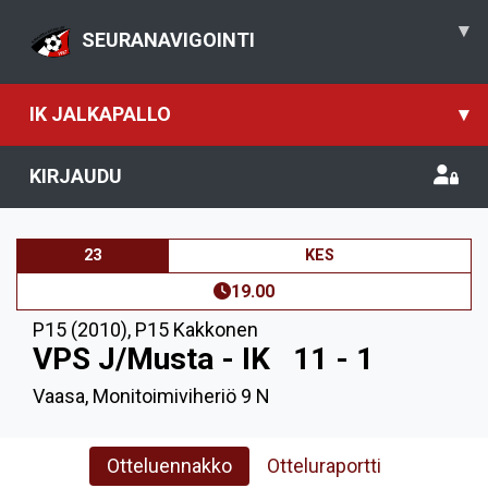
▾
SEURANAVIGOINTI
IK JALKAPALLO
▾
KIRJAUDU
23
KES
19.00
P15 (2010)
,
P15 Kakkonen
VPS J/Musta - IK
11 - 1
Vaasa, Monitoimiviheriö 9 N
Otteluennakko
Otteluraportti