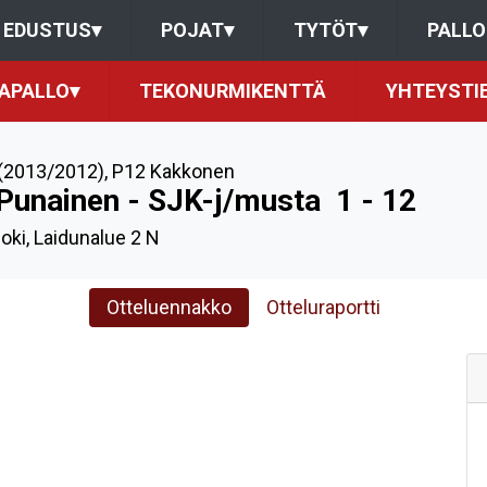
EDUSTUS
▾
POJAT
▾
TYTÖT
▾
PALL
KAPALLO
▾
TEKONURMIKENTTÄ
YHTEYSTI
(2013/2012)
,
P12 Kakkonen
 Punainen - SJK-j/musta
1 - 12
joki, Laidunalue 2 N
Otteluennakko
Otteluraportti