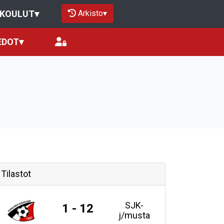
Arkisto
▾
OKOULUT
▾
EDOT
▾
Tilastot
SJK-
1 - 12
j/musta