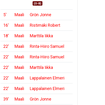
(0-8)
5
'
Maali
Grön Jonne
16
'
Maali
Ristimäki Robert
18
'
Maali
Marttila Iikka
22
'
Maali
Rinta-Hiiro Samuel
22
'
Maali
Rinta-Hiiro Samuel
22
'
Maali
Marttila Iikka
22
'
Maali
Lappalainen Elmeri
22
'
Maali
Lappalainen Elmeri
39
'
Maali
Grön Jonne