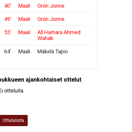
40
'
Maali
Grön Jonne
49
'
Maali
Grön Jonne
55
'
Maali
All Harhara Ahmed
Wahab
64
'
Maali
Mäkelä Tapio
oukkueen ajankohtaiset ottelut
Ei otteluita
Ottelulista