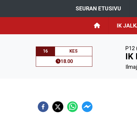
SEURAN ETUSIVU
IK JAL
P12 
16
KES
IK
18.00
Ilma