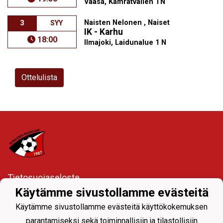
Vaasa, Kamratvallen TN
Naisten Nelonen , Naiset
3
SYY
IK - Karhu
18:00
Ilmajoki, Laidunalue 1 N
Ottelulista
Tietosuojaseloste
Käytämme sivustollamme evästeitä
Ylävalikon seuranavigoinnista joukkueiden sivuille
Käytämme sivustollamme evästeitä käyttökokemuksen
parantamiseksi sekä toiminnallisiin ja tilastollisiin