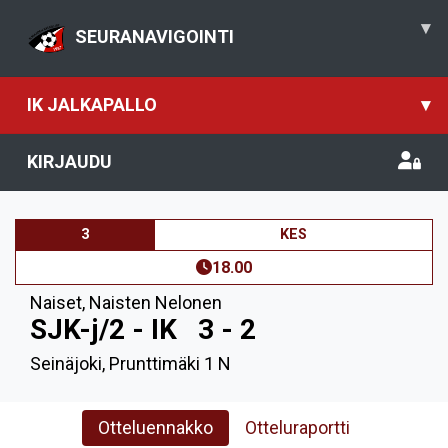
▾
SEURANAVIGOINTI
IK JALKAPALLO
▾
KIRJAUDU
3
KES
18.00
Naiset
,
Naisten Nelonen
SJK-j/2 - IK
3 - 2
Seinäjoki, Prunttimäki 1 N
Otteluennakko
Otteluraportti