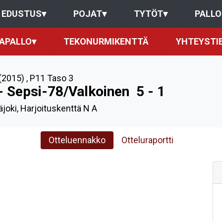
EDUSTUS
▾
POJAT
▾
TYTÖT
▾
PALL
KAPALLO
▾
TEKONURMIKENTTÄ
YHTEYSTI
(2015)
,
P11 Taso 3
 - Sepsi-78/Valkoinen
5 - 1
äjoki, Harjoituskenttä N A
Otteluennakko
Otteluraportti