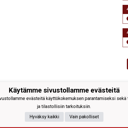
Käytämme sivustollamme evästeitä
likon seuranavigoinnista joukkueiden
le
ustollamme evästeitä käyttökokemuksen parantamiseksi sekä to
ja tilastollisiin tarkoituksiin.
Hyväksy kaikki
Vain pakolliset