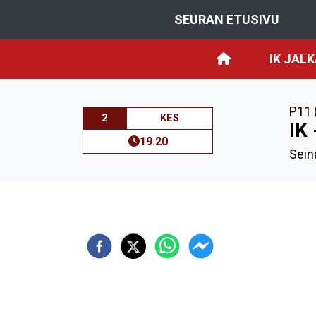
SEURAN ETUSIVU
IK JAL
P11 
2
KES
IK
19.20
Sein