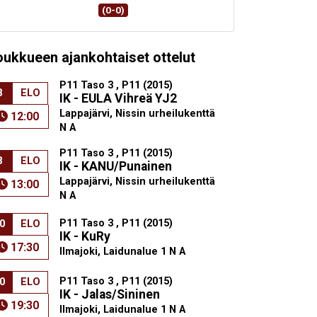
(0-0)
oukkueen ajankohtaiset ottelut
P11 Taso 3 , P11 (2015)
8
ELO
IK - EULA Vihreä YJ2
Lappajärvi, Nissin urheilukenttä
12:00
N A
P11 Taso 3 , P11 (2015)
8
ELO
IK - KANU/Punainen
Lappajärvi, Nissin urheilukenttä
13:00
N A
P11 Taso 3 , P11 (2015)
0
ELO
IK - KuRy
17:30
Ilmajoki, Laidunalue 1 N A
P11 Taso 3 , P11 (2015)
0
ELO
IK - Jalas/Sininen
19:30
Ilmajoki, Laidunalue 1 N A