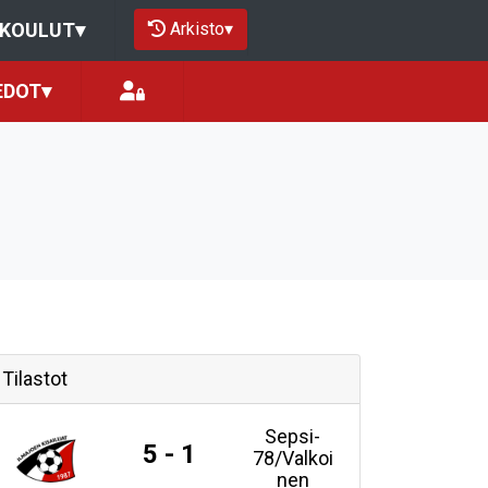
Arkisto
▾
OKOULUT
▾
EDOT
▾
Tilastot
Sepsi-
5 - 1
78/Valkoi
nen