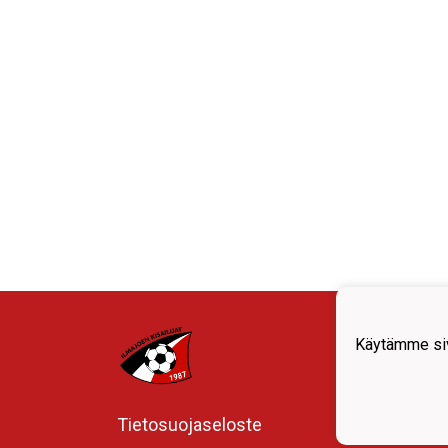
Yläva
sivuil
Käytämme siv
Tietosuojaseloste