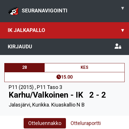
▾
SEURANAVIGOINTI
IK JALKAPALLO
▾
KIRJAUDU
28
KES
15.00
P11 (2015)
,
P11 Taso 3
Karhu/Valkoinen - IK
2 - 2
Jalasjärvi, Kurikka. Kiuaskallio N B
Otteluennakko
Otteluraportti