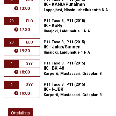
IK - KANU/Punainen
13:00
Lappajärvi, Nissin urheilukenttä N A
P11 Taso 3 , P11 (2015)
20
ELO
IK - KuRy
17:30
Ilmajoki, Laidunalue 1 N A
P11 Taso 3 , P11 (2015)
20
ELO
IK - Jalas/Sininen
19:30
Ilmajoki, Laidunalue 1 N A
P11 Taso 3 , P11 (2015)
4
SYY
IK - BK-48
18:00
Karperö, Mustasaari. Gräsplan B
P11 Taso 3 , P11 (2015)
4
SYY
IK - I-JBK
19:00
Karperö, Mustasaari. Gräsplan B
Ottelulista