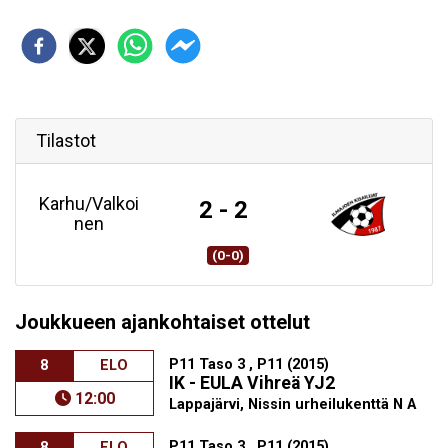
Tilastot
Karhu/Valkoi
2 - 2
nen
(0-0)
Joukkueen ajankohtaiset ottelut
P11 Taso 3 , P11 (2015)
8
ELO
IK - EULA Vihreä YJ2
12:00
Lappajärvi, Nissin urheilukenttä N A
P11 Taso 3 , P11 (2015)
8
ELO