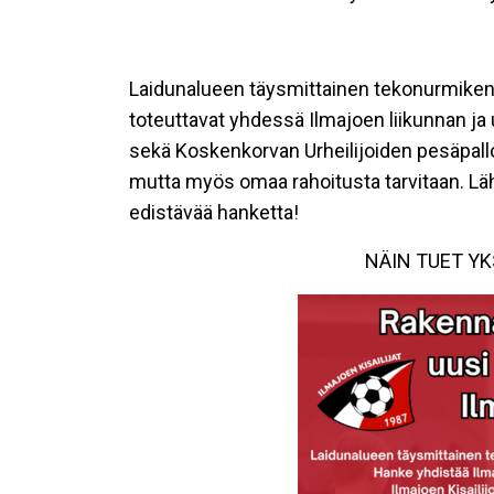
Laidunalueen täysmittainen tekonurmiken
toteuttavat yhdessä Ilmajoen liikunnan ja u
sekä Koskenkorvan Urheilijoiden pesäpall
mutta myös omaa rahoitusta tarvitaan. Läh
edistävää hanketta!
NÄIN TUET YK