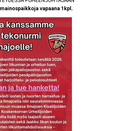
HTEYDESSÄ PUHEENJOHTAJAAN
omainospaikkoja vapaana 1kpl.