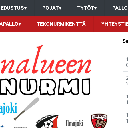
EDUSTUS
▾
POJAT
▾
TYTÖT
▾
PALL
KAPALLO
▾
TEKONURMIKENTTÄ
YHTEYSTI
Se