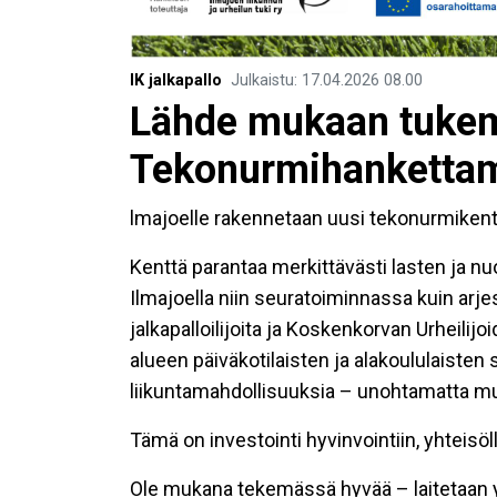
IK jalkapallo
Julkaistu
:
17.04.2026
08.00
Lähde mukaan tuke
Tekonurmihanketta
lmajoelle rakennetaan uusi tekonurmiken
Kenttä parantaa merkittävästi lasten ja nu
Ilmajoella niin seuratoiminnassa kuin arje
jalkapalloilijoita ja Koskenkorvan Urheilijo
alueen päiväkotilaisten ja alakoululaisten
liikuntamahdollisuuksia – unohtamatta muit
Tämä on investointi hyvinvointiin, yhteisöl
Ole mukana tekemässä hyvää – laitetaan y