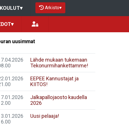
Arkisto
▾
OKOULUT
▾
EDOT
▾
uran uusimmat
17.04.2026
Lähde mukaan tukemaan
08.00
Tekonurmihankettamme!
22.01.2026
EEPEE Kannustajat ja
21.00
KIITOS!
17.01.2026
Jalkapallojaosto kaudella
12.00
2026
13.01.2026
Uusi pelaaja!
16.00