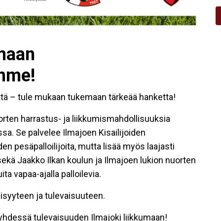
maan
mme!
ttä – tule mukaan tukemaan tärkeää hanketta!
orten harrastus- ja liikkumismahdollisuuksia
ssa. Se palvelee Ilmajoen Kisailijoiden
iden pesäpalloilijoita, mutta lisää myös laajasti
 sekä Jaakko Ilkan koulun ja Ilmajoen lukion nuorten
a vapaa-ajalla palloilevia.
lisyyteen ja tulevaisuuteen.
hdessä tulevaisuuden Ilmajoki liikkumaan!