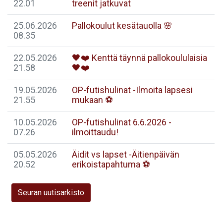
22.01
treenit jatkuvat
25.06.2026
Pallokoulut kesätauolla 🌸
08.35
22.05.2026
🖤❤️ Kenttä täynnä pallokoululaisia
21.58
🖤❤️
19.05.2026
OP-futishulinat -Ilmoita lapsesi
21.55
mukaan ⚽️
10.05.2026
OP-futishulinat 6.6.2026 -
07.26
ilmoittaudu!
05.05.2026
Äidit vs lapset -Äitienpäivän
20.52
erikoistapahtuma ⚽️
Seuran uutisarkisto